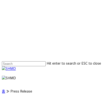
Hit enter to search or ESC to close
Close
Search
Menu
홈
»
Press Release