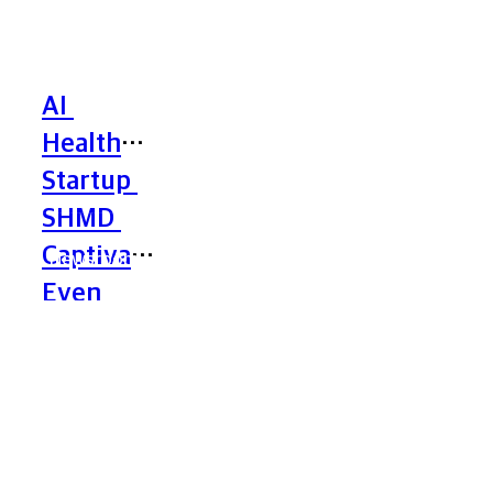
Startup
SHMD
Captivates
Even
NVIDIA
AI
AI 
Healthcare
Healthcare 
Startup
SHMD
Startup 
Captivates
Even
SHMD 
NVIDIA
Captivates 
Newsroom
Even 
NVIDIA
SHMD,
리투아니아 최대
의료기관
'Kauno
klinikos'와 NDA