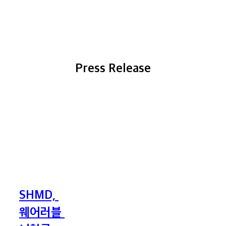
Press Release
SHMD,
웨어러블
뇌혈류
진단기기
‘CEREBAND’
ISO
13485
SHMD,
SHMD, 
인증
웨어러블
웨어러블 
획득
뇌혈류
진단기기