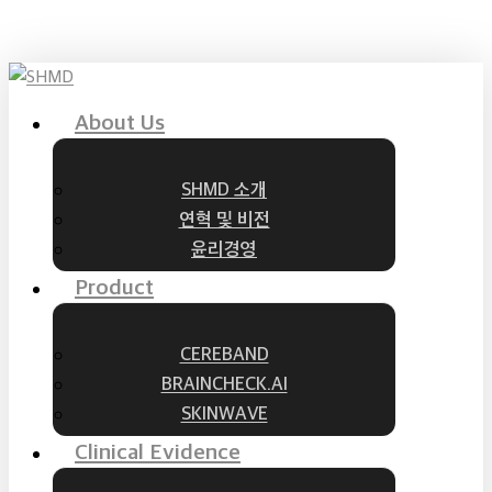
Skip
to
main
content
Menu
About Us
SHMD 소개
연혁 및 비전
윤리경영
Product
CEREBAND
BRAINCHECK.AI
SKINWAVE
Clinical Evidence