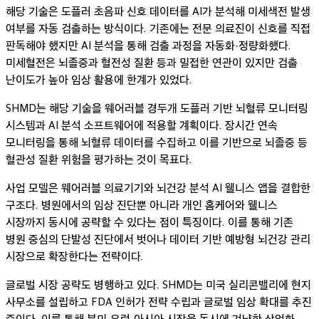
해당 기술은 도플러 초음파 신호 데이터를 AI가 분석해 미세색전 발생
여부를 자동 검출하는 방식이다. 기존에는 전문 의료진이 신호를 직접
판독해야 했지만 AI 분석을 통해 검출 과정을 자동화·정량화했다.
미세혈전은 뇌졸중과 혈전성 질환 등과 밀접한 연관이 있지만 검출
난이도가 높아 임상 활용에 한계가 있었다.
SHMD는 해당 기술을 웨어러블 경두개 도플러 기반 뇌혈류 모니터링
시스템과 AI 분석 소프트웨어에 적용할 계획이다. 장시간 연속
모니터링을 통해 뇌혈류 데이터를 수집하고 이를 기반으로 뇌졸중 등
혈관성 질환 위험을 평가하는 것이 목표다.
사업 모델은 웨어러블 의료기기와 뇌건강 분석 AI 웰니스 앱을 결합한
구조다. 병원에서의 임상 진단뿐 아니라 개인 홈케어와 웰니스
시장까지 동시에 공략할 수 있다는 점이 특징이다. 이를 통해 기존
병원 중심의 단발성 진단에서 벗어나 데이터 기반 예방형 뇌건강 관리
시장으로 확장한다는 전략이다.
글로벌 시장 공략도 병행하고 있다. SHMD는 미국 실리콘밸리에 현지
사무소를 설립하고 FDA 인허가 전략 수립과 글로벌 임상 확대를 추진
중이다. 이를 통해 북미·유럽·아시아 시장을 동시에 겨냥한 상업화