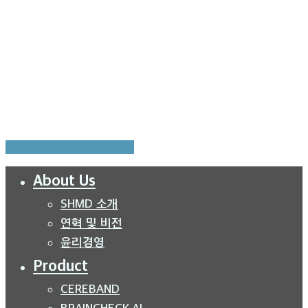
AI MEDTECH LAB:
서울 강남구 역삼로 169, 6층 사무소
ⓒ 2025 SHMD. ALL RIGHTS RESERVED.
Share
Share
Share
Pin
Close
About Us
Menu
SHMD 소개
연혁 및 비전
윤리경영
Product
CEREBAND
BRAINCHECK.AI