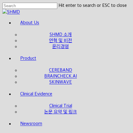
Skip
Hit enter to search or ESC to close
to
Close
main
Search
Menu
About Us
content
SHMD 소개
연혁 및 비전
윤리경영
Product
CEREBAND
BRAINCHECK.AI
SKINWAVE
Clinical Evidence
Clinical Trial
논문 요약 및 링크
Newsroom