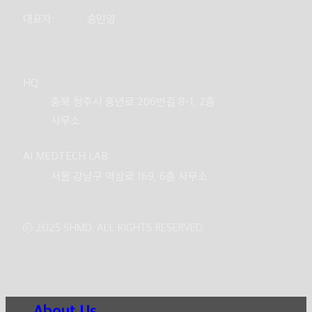
대표자:
송민영
HQ:
충북 청주시 풍년로 206번길 8-1, 2층
사무소
AI MEDTECH LAB:
서울 강남구 역삼로 169, 6층 사무소
ⓒ 2025 SHMD. ALL RIGHTS RESERVED.
Close
About Us