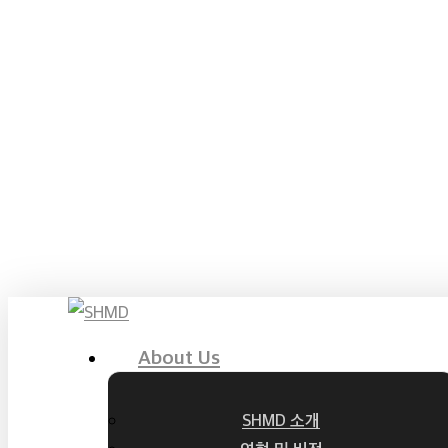
About Us
Menu
SHMD 소개