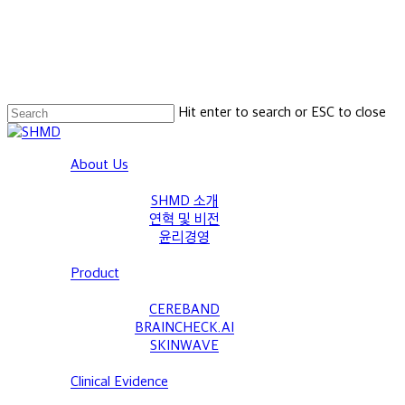
Hit enter to search or ESC to close
Close
Search
Menu
About Us
SHMD 소개
연혁 및 비전
윤리경영
Product
CEREBAND
BRAINCHECK.AI
SKINWAVE
Clinical Evidence